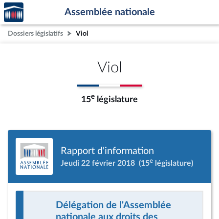
Accèder
Aller au contenu
Aller en bas de la page
Assemblée nationale
à la
page
Dossiers législatifs
Viol
d'accueil
Viol
e
15
législature
Rapport d'information
e
Jeudi 22 février 2018
(15
législature)
Délégation de l'Assemblée
nationale aux droits des