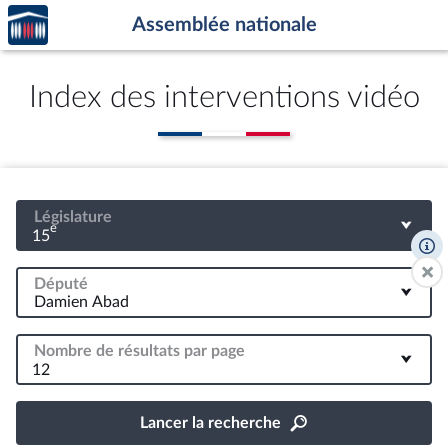
Accèder
Aller au contenu
Aller en bas de la page
Assemblée nationale
à la
page
d'accueil
Index des interventions vidéo
Législature
e
15
Député
Nombre de résultats par page
12
Lancer la recherche