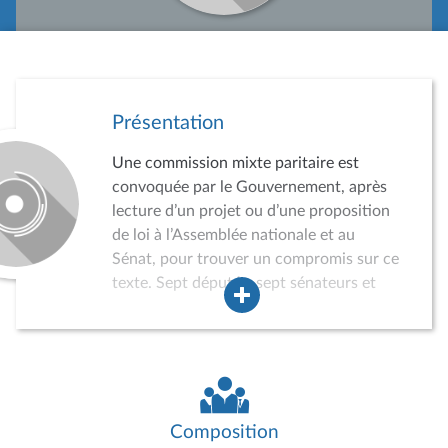
Présentation
Une commission mixte paritaire est
convoquée par le Gouvernement, après
lecture d’un projet ou d’une proposition
de loi à l’Assemblée nationale et au
Sénat, pour trouver un compromis sur ce
texte. Sept députés, sept sénateurs et
autant de suppléants sont convoqués
par le Gouvernement. En cas d’accord,
on parle de commission « conclusive ».
Sans accord, le texte peut faire l’objet
d’une nouvelle lecture. En cas de
désaccord persistant, le Gouvernement
Composition