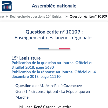
Accèder
Aller au contenu
Aller en bas de la page
Assemblée nationale
à la
page
e
ure
Recherche de questions 15
législature
Question écrite n° 10109
d'accueil
Question écrite n° 10109 :
Enseignement des langues régionales
e
15
Législature
Publication de la question au Journal Officiel du
3 juillet 2018, page 5680
Publication de la réponse au Journal Officiel du 4
décembre 2018, page 11110
Question de :
M. Jean-René Cazeneuve
re
Gers (1
circonscription) - La République en
Marche
M. Jean-René Cazeneuve attire