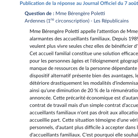
Publication de la réponse au Journal Officiel du 7 ao
Question de :
Mme Bérengère Poletti
re
Ardennes (1
circonscription) - Les Républicains
Mme Bérengère Poletti appelle l'attention de Mme la
alarmantes des accueillants familiaux. Depuis 1989
veulent plus vivre seules chez elles de bénéficier 
Cet accueil familial constitue une solution efficac
pour les personnes âgées et l'éloignement géograph
manque de ressources de la personne dépendante et à
dispositif alternatif présente bien des avantages, l
détériore drastiquement les modalités d'indemnis
ainsi qu'une diminution de 20 % de la rémunération 
annoncée. Cette précarité économique est d'autant
contrat de travail mais d'un simple contrat d'accue
accueillants familiaux n'ont pas droit aux allocati
accueillie part. Cette situation témoigne d'une vér
personnels, d'autant plus difficile à accepter da
d'accueillants familiaux. C'est pourquoi elle souh