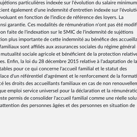
jétions particulières indexée sur l'évolution du salaire minimum
icient également d'une indemnité d'entretien indexée sur l'évolut
oluant en fonction de l'indice de référence des loyers. La
ainsi garantie. Ces modalités de rémunération n'ont pas été modif
on faite de l'indexation sur le SMIC de l'indemnité de sujétions
tion plus importante de cette indemnité au bénéfice des accueill
 familiaux sont affiliés aux assurances sociales du régime général 
 mutualité sociale agricole et bénéficient de la protection relativ
es. Enfin, la loi du 28 décembre 2015 relative à l'adaptation de l
ables pour ce qui concerne l'accueil familial et le statut des
lace d'un référentiel d'agrément et le renforcement de la format
cé les droits des accueillants familiaux en cas de non renouvell
que emploi service universel pour la déclaration et la rémunérati
ste permis de consolider l'accueil familial comme une réelle solu
l'attention des personnes âgées et des personnes en situation de