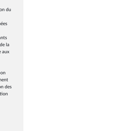
ion du
iées
ants
de la
e aux
a
ion
ement
on des
tion