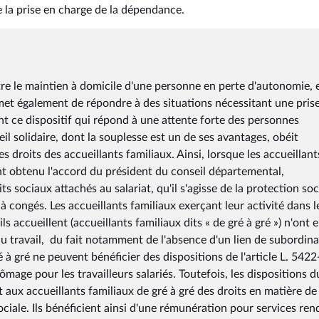
de la prise en charge de la dépendance.
ntre le maintien à domicile d'une personne en perte d'autonomie, 
met également de répondre à des situations nécessitant une pris
t ce dispositif qui répond à une attente forte des personnes
il solidaire, dont la souplesse est un de ses avantages, obéit
s droits des accueillants familiaux. Ainsi, lorsque les accueillant
nt obtenu l'accord du président du conseil départemental,
s sociaux attachés au salariat, qu'il s'agisse de la protection soc
 congés. Les accueillants familiaux exerçant leur activité dans l
s accueillent (accueillants familiaux dits « de gré à gré ») n'ont 
du travail, du fait notamment de l'absence d'un lien de subordin
ré à gré ne peuvent bénéficier des dispositions de l'article L. 542
hômage pour les travailleurs salariés. Toutefois, les dispositions d
t aux accueillants familiaux de gré à gré des droits en matière de
iale. Ils bénéficient ainsi d'une rémunération pour services ren