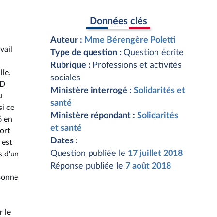
Données clés
Auteur :
Mme Bérengère Poletti
vail
Type de question :
Question écrite
Rubrique :
Professions et activités
lle.
sociales
AD
Ministère interrogé :
Solidarités et
u
santé
si ce
Ministère répondant :
Solidarités
6 en
et santé
ort
Dates :
 est
Question publiée le
17 juillet 2018
s d'un
Réponse publiée le
7 août 2018
rsonne
r le