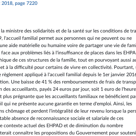
ût 2018, page 7220
 ministre des solidarités et de la santé sur les conditions de tra
, l'accueil familial permet aux personnes qui ne peuvent ou ne
d'une aide matérielle ou humaine voire de partager une vie de fami
e face aux problèmes liés à l'insuffisance de places dans les EHP
ique de ces structures de la famille, tout en pourvoyant aussi a
 la difficulté pour certains de vivre en collectivité. Pourtant, 
e règlement appliqué à l'accueil familial depuis le 1er janvier 201
ation. Une baisse de 41 % des remboursements de frais de transp
des accueillants, payés 24 euros par jour, soit 1 euro de l'heure
 plus prégnante que les accueillants familiaux ne bénéficient pa
il qui ne présente aucune garantie en terme d'emploi. Ainsi, les
ons chômage et perdent l'intégralité de leur revenu lorsque la pe
itable absence de reconnaissance sociale et salariale de ces
ns le contexte actuel des EHPAD et de diminution du nombre
aiterait connaître les propositions du Gouvernement pour souteni