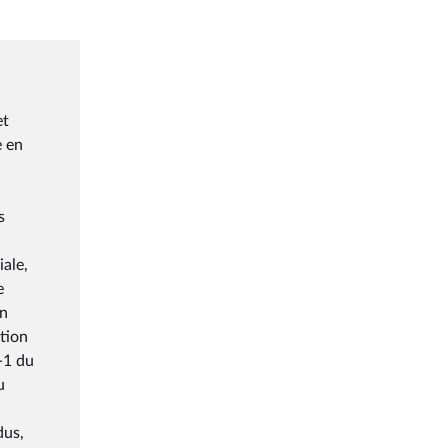
et
e en
s
iale,
e
en
ation
2-1 du
u
dus,