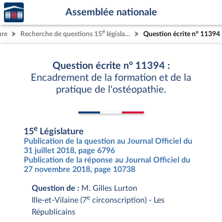
Accèder
Aller au contenu
Aller en bas de la page
Assemblée nationale
à la
page
e
ure
Recherche de questions 15
législature
Question écrite n° 11394
d'accueil
Question écrite n° 11394 :
Encadrement de la formation et de la
pratique de l'ostéopathie.
e
15
Législature
Publication de la question au Journal Officiel du
31 juillet 2018, page 6796
Publication de la réponse au Journal Officiel du
27 novembre 2018, page 10738
Question de :
M. Gilles Lurton
e
Ille-et-Vilaine (7
circonscription) - Les
Républicains