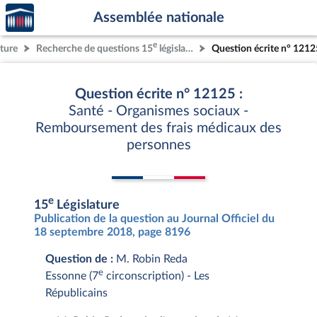
Accèder
Aller au contenu
Aller en bas de la page
Assemblée nationale
à la
page
e
ature
Recherche de questions 15
législature
Question écrite n° 1212
d'accueil
Question écrite n° 12125 :
Santé - Organismes sociaux -
Remboursement des frais médicaux des
personnes
e
15
Législature
Publication de la question au Journal Officiel du
18 septembre 2018, page 8196
Question de :
M. Robin Reda
e
Essonne (7
circonscription) - Les
Républicains