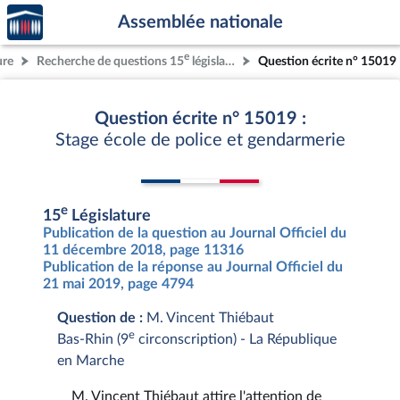
Accèder
Aller au contenu
Aller en bas de la page
Assemblée nationale
à la
page
e
ure
Recherche de questions 15
législature
Question écrite n° 15019
d'accueil
Question écrite n° 15019 :
Stage école de police et gendarmerie
e
15
Législature
Publication de la question au Journal Officiel du
11 décembre 2018, page 11316
Publication de la réponse au Journal Officiel du
21 mai 2019, page 4794
Question de :
M. Vincent Thiébaut
e
Bas-Rhin (9
circonscription) - La République
en Marche
M. Vincent Thiébaut attire l'attention de