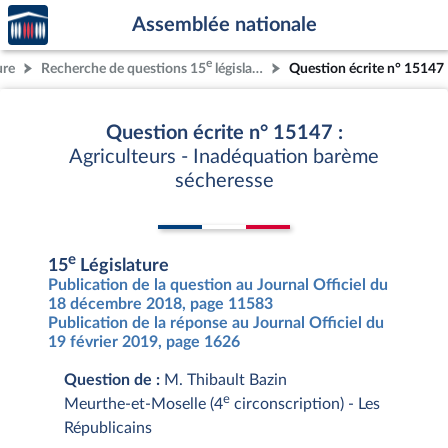
Accèder
Aller au contenu
Aller en bas de la page
Assemblée nationale
à la
page
e
ure
Recherche de questions 15
législature
Question écrite n° 15147
d'accueil
Question écrite n° 15147 :
Agriculteurs - Inadéquation barème
sécheresse
e
15
Législature
Publication de la question au Journal Officiel du
18 décembre 2018, page 11583
Publication de la réponse au Journal Officiel du
19 février 2019, page 1626
Question de :
M. Thibault Bazin
e
Meurthe-et-Moselle (4
circonscription) - Les
Républicains