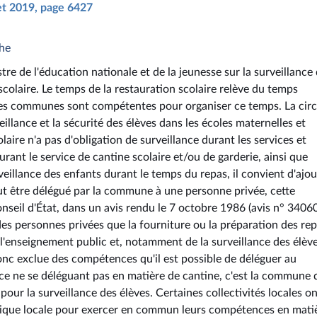
let 2019, page 6427
che
tre de l'éducation nationale et de la jeunesse sur la surveillance
scolaire. Le temps de la restauration scolaire relève du temps
, les communes sont compétentes pour organiser ce temps. La circ
llance et la sécurité des élèves dans les écoles maternelles et
laire n'a pas d'obligation de surveillance durant les services et
durant le service de cantine scolaire et/ou de garderie, ainsi que
rveillance des enfants durant le temps du repas, il convient d'ajou
peut être délégué par la commune à une personne privée, cette
Conseil d'État, dans un avis rendu le 7 octobre 1986 (avis n° 34060
es personnes privées que la fourniture ou la préparation des rep
 l'enseignement public et, notamment de la surveillance des élève
donc exclue des compétences qu'il est possible de déléguer au
ance ne se déléguant pas en matière de cantine, c'est la commune 
ur la surveillance des élèves. Certaines collectivités locales o
lique locale pour exercer en commun leurs compétences en mati