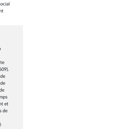
social
nt
n
ute
609).
 de
 de
 de
emps
nt et
s de
é