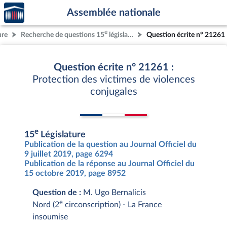
Accèder
Aller au contenu
Aller en bas de la page
Assemblée nationale
à la
page
e
ure
Recherche de questions 15
législature
Question écrite n° 21261
d'accueil
Question écrite n° 21261 :
Protection des victimes de violences
conjugales
e
15
Législature
Publication de la question au Journal Officiel du
9 juillet 2019, page 6294
Publication de la réponse au Journal Officiel du
15 octobre 2019, page 8952
Question de :
M. Ugo Bernalicis
e
Nord (2
circonscription) - La France
insoumise