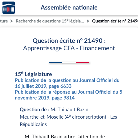
Accèder
Aller au contenu
Aller en bas de la page
Assemblée nationale
à la
page
e
ature
Recherche de questions 15
législature
Question écrite n° 2149
d'accueil
Question écrite n° 21490 :
Apprentissage CFA - Financement
e
15
Législature
Publication de la question au Journal Officiel du
16 juillet 2019, page 6633
Publication de la réponse au Journal Officiel du 5
novembre 2019, page 9814
Question de :
M. Thibault Bazin
e
Meurthe-et-Moselle (4
circonscription) - Les
Républicains
M. Thibault Bazin attire l'attention de