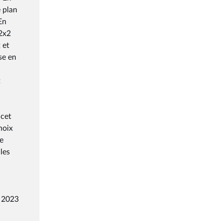
e plan
En
 2x2
 et
se en
t
 cet
hoix
de
les
e 2023