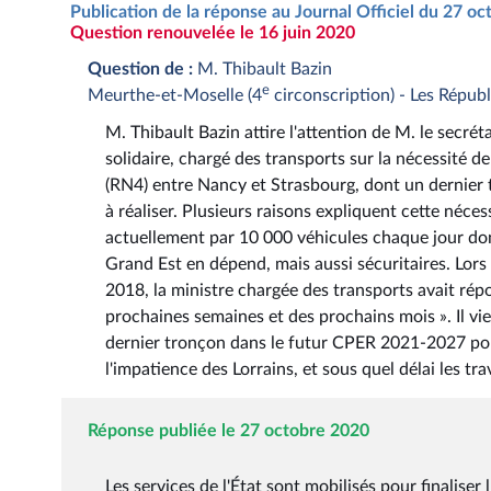
Publication de la réponse au Journal Officiel du 27 o
Question renouvelée le 16 juin 2020
Question de :
M. Thibault Bazin
e
Meurthe-et-Moselle (4
circonscription) - Les Républ
M. Thibault Bazin attire l'attention de M. le secréta
solidaire, chargé des transports sur la nécessité d
(RN4) entre Nancy et Strasbourg, dont un dernier 
à réaliser. Plusieurs raisons expliquent cette néce
actuellement par 10 000 véhicules chaque jour dont
Grand Est en dépend, mais aussi sécuritaires. Lor
2018, la ministre chargée des transports avait rép
prochaines semaines et des prochains mois ». Il vi
dernier tronçon dans le futur CPER 2021-2027 pour
l'impatience des Lorrains, et sous quel délai les 
Réponse publiée le 27 octobre 2020
Les services de l'État sont mobilisés pour finalis