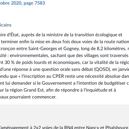
ctobre 2020, page 7583
icains
ire d'État, auprès de la ministre de la transition écologique et
e terminer enfin la mise en deux fois deux voies de la route natio
tronçon entre Saint-Georges et Gogney, long de 8,2 kilomètres, 
ssité : environnementales, sachant que des villages sont traversés
 30 % de poids lourds et économiques, car la vitalité de la régi
s d'une réponse à une question orale sans débat (QOSD), en janvi
ondu que « l'inscription au CPER reste une nécessité absolue dan
ent lui demander si le Gouvernement a l'intention de budgétiser 
 la région Grand Est, afin de répondre à l'inquiétude et à
travaux pourraient commencer.
er l'aménagement à 2x2 voies de la RN4 entre Nancy et Phalsbourg