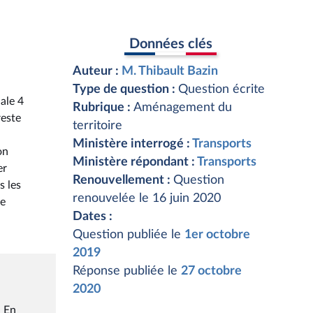
Données clés
Auteur :
M. Thibault Bazin
Type de question :
Question écrite
nale 4
Rubrique :
Aménagement du
reste
territoire
Ministère interrogé :
Transports
on
Ministère répondant :
Transports
er
Renouvellement :
Question
s les
renouvelée le 16 juin 2020
ce
Dates :
Question publiée le
1er octobre
2019
Réponse publiée le
27 octobre
2020
. En