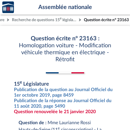
Accèder
Aller au contenu
Aller en bas de la page
Assemblée nationale
à la
page
e
ure
Recherche de questions 15
législature
Question écrite n° 23163
d'accueil
Question écrite n° 23163 :
Homologation voiture - Modification
véhicule thermique en électrique -
Rétrofit
e
15
Législature
Publication de la question au Journal Officiel du
1er octobre 2019, page 8459
Publication de la réponse au Journal Officiel du
11 août 2020, page 5490
Question renouvelée le 21 janvier 2020
Question de :
Mme Laurianne Rossi
e
Hauts-de-Seine (11
circonscription) - La