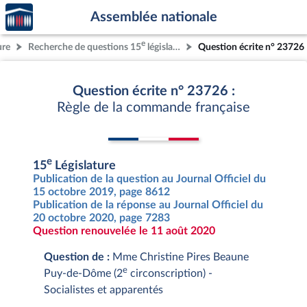
Accèder
Aller au contenu
Aller en bas de la page
Assemblée nationale
à la
page
e
ure
Recherche de questions 15
législature
Question écrite n° 23726
d'accueil
Question écrite n° 23726 :
Règle de la commande française
e
15
Législature
Publication de la question au Journal Officiel du
15 octobre 2019, page 8612
Publication de la réponse au Journal Officiel du
20 octobre 2020, page 7283
Question renouvelée le 11 août 2020
Question de :
Mme Christine Pires Beaune
e
Puy-de-Dôme (2
circonscription) -
Socialistes et apparentés