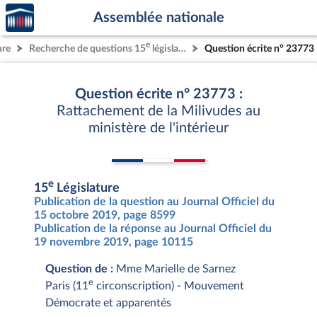
Accèder
Aller au contenu
Aller en bas de la page
Assemblée nationale
à la
page
e
ure
Recherche de questions 15
législature
Question écrite n° 23773
d'accueil
Question écrite n° 23773 :
Rattachement de la Milivudes au
ministère de l'intérieur
e
15
Législature
Publication de la question au Journal Officiel du
15 octobre 2019, page 8599
Publication de la réponse au Journal Officiel du
19 novembre 2019, page 10115
Question de :
Mme Marielle de Sarnez
e
Paris (11
circonscription) - Mouvement
Démocrate et apparentés