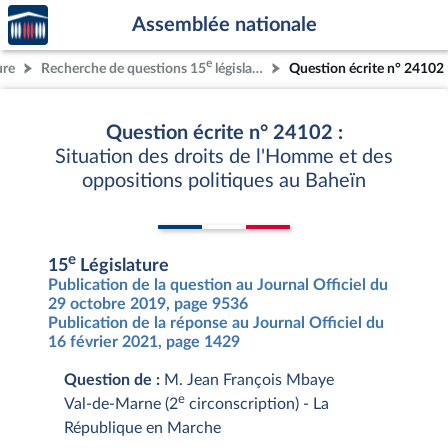
Accèder
Aller au contenu
Aller en bas de la page
Assemblée nationale
à la
page
e
ure
Recherche de questions 15
législature
Question écrite n° 24102
d'accueil
Question écrite n° 24102 :
Situation des droits de l'Homme et des
oppositions politiques au Baheïn
e
15
Législature
Publication de la question au Journal Officiel du
29 octobre 2019, page 9536
Publication de la réponse au Journal Officiel du
16 février 2021, page 1429
Question de :
M. Jean François Mbaye
e
Val-de-Marne (2
circonscription) - La
République en Marche