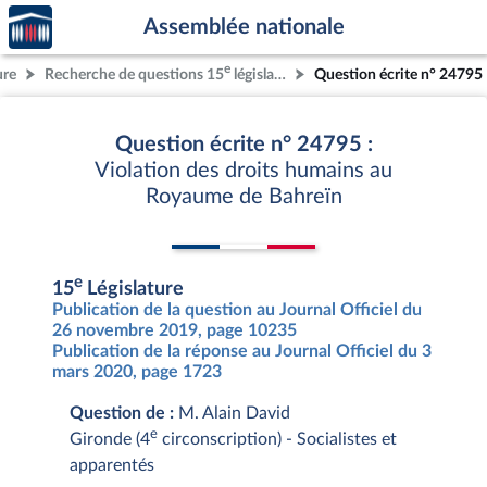
Accèder
Aller au contenu
Aller en bas de la page
Assemblée nationale
à la
page
e
ure
Recherche de questions 15
législature
Question écrite n° 24795
d'accueil
Question écrite n° 24795 :
Violation des droits humains au
Royaume de Bahreïn
e
15
Législature
Publication de la question au Journal Officiel du
26 novembre 2019, page 10235
Publication de la réponse au Journal Officiel du 3
mars 2020, page 1723
Question de :
M. Alain David
e
Gironde (4
circonscription) - Socialistes et
apparentés