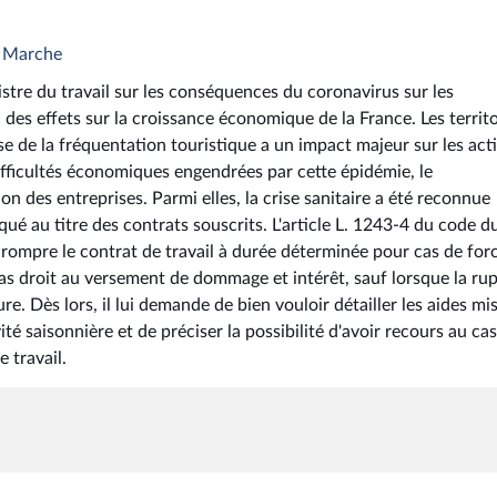
n Marche
istre du travail sur les conséquences du coronavirus sur les
 des effets sur la croissance économique de la France. Les territo
 de la fréquentation touristique a un impact majeur sur les acti
 difficultés économiques engendrées par cette épidémie, le
n des entreprises. Parmi elles, la crise sanitaire a été reconnue
é au titre des contrats souscrits. L'article L. 1243-4 du code d
e rompre le contrat de travail à durée déterminée pour cas de for
a pas droit au versement de dommage et intérêt, sauf lorsque la ru
re. Dès lors, il lui demande de bien vouloir détailler les aides mi
té saisonnière et de préciser la possibilité d'avoir recours au ca
 travail.