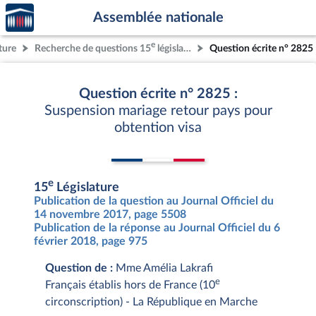
Accèder
Aller au contenu
Aller en bas de la page
Assemblée nationale
à la
page
e
ture
Recherche de questions 15
législature
Question écrite n° 2825
d'accueil
Question écrite n° 2825 :
Suspension mariage retour pays pour
obtention visa
e
15
Législature
Publication de la question au Journal Officiel du
14 novembre 2017, page 5508
Publication de la réponse au Journal Officiel du 6
février 2018, page 975
Question de :
Mme Amélia Lakrafi
e
Français établis hors de France (10
circonscription) - La République en Marche