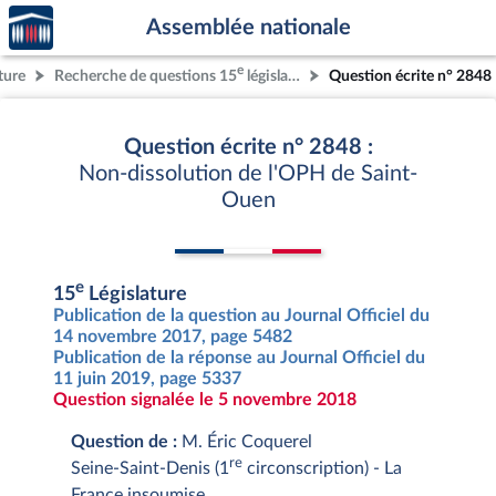
Accèder
Aller au contenu
Aller en bas de la page
Assemblée nationale
à la
page
e
ture
Recherche de questions 15
législature
Question écrite n° 2848
d'accueil
Question écrite n° 2848 :
Non-dissolution de l'OPH de Saint-
Ouen
e
15
Législature
Publication de la question au Journal Officiel du
14 novembre 2017, page 5482
Publication de la réponse au Journal Officiel du
11 juin 2019, page 5337
Question signalée le 5 novembre 2018
Question de :
M. Éric Coquerel
re
Seine-Saint-Denis (1
circonscription) - La
France insoumise