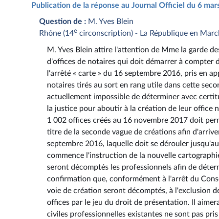
Publication de la réponse au Journal Officiel du 6 ma
Question de :
M. Yves Blein
e
Rhône (14
circonscription) - La République en Mar
M. Yves Blein attire l'attention de Mme la garde de
d'offices de notaires qui doit démarrer à compter 
l'arrêté « carte » du 16 septembre 2016, pris en ap
notaires tirés au sort en rang utile dans cette seco
actuellement impossible de déterminer avec certitud
la justice pour aboutir à la création de leur offic
1 002 offices créés au 16 novembre 2017 doit perm
titre de la seconde vague de créations afin d'arriv
septembre 2016, laquelle doit se dérouler jusqu'a
commence l'instruction de la nouvelle cartographi
seront décomptés les professionnels afin de déterm
confirmation que, conformément à l'arrêt du Conse
voie de création seront décomptés, à l'exclusion de
offices par le jeu du droit de présentation. Il aimer
civiles professionnelles existantes ne sont pas pri