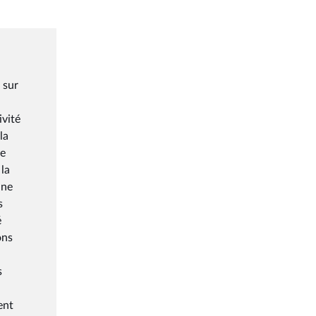
 sur
ivité
la
de
 la
une
s
é
ons
s
ent