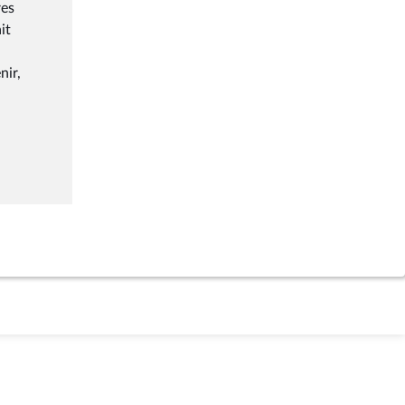
res
it
nir,