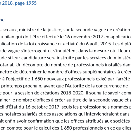
rs 2018, page 1955
che
s sceaux, ministre de la justice, sur la seconde vague de création
du bilan qui doit être effectué le 16 novembre 2017 en applicati
plication de la loi croissance et activité du 6 août 2015. Les dip
nde vague s'interrogent et s'inquiètent dans la mesure où il leur 
e si leur candidature sera instruite par les services du ministèr
e notarial. Un décompte du nombre de professionnels installés dan
ettre de déterminer le nombre d'offices supplémentaires à crée
er à l'objectif de 1 650 nouveaux professionnels exigé par l'arrêté
u printemps prochain, avant que l'Autorité de la concurrence ne
e pour la session de créations 2018-2020. Il souhaite savoir co
iner le nombre d'offices à créer au titre de la seconde vague et 
il d'État du 16 octobre 2017, seuls les professionnels nommés 
s notaires salariés et des associations qui interviendraient dans 
ait enfin avoir confirmation que les offices attribués aux sociétés
s en compte pour le calcul des 1 650 professionnels en ce qu'elle