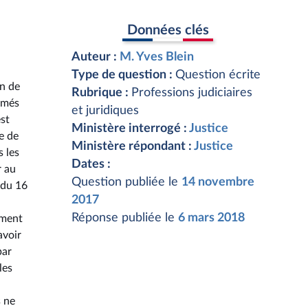
Données clés
Auteur :
M. Yves Blein
Type de question :
Question écrite
on de
Rubrique :
Professions judiciaires
lômés
et juridiques
est
Ministère interrogé :
Justice
e de
Ministère répondant :
Justice
s les
Dates :
r au
Question publiée le
14 novembre
 du 16
2017
Réponse publiée le
6 mars 2018
mment
avoir
par
les
s ne