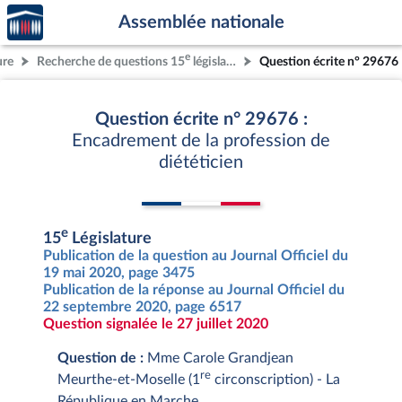
Accèder
Aller au contenu
Aller en bas de la page
Assemblée nationale
à la
page
e
ure
Recherche de questions 15
législature
Question écrite n° 29676
d'accueil
Question écrite n° 29676 :
Encadrement de la profession de
diététicien
e
15
Législature
Publication de la question au Journal Officiel du
19 mai 2020, page 3475
Publication de la réponse au Journal Officiel du
22 septembre 2020, page 6517
Question signalée le 27 juillet 2020
Question de :
Mme Carole Grandjean
re
Meurthe-et-Moselle (1
circonscription) - La
République en Marche