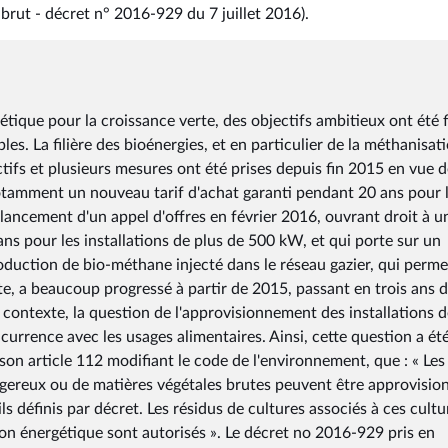
brut - décret n° 2016-929 du 7 juillet 2016).
rgétique pour la croissance verte, des objectifs ambitieux ont été 
s. La filière des bioénergies, et en particulier de la méthanisati
ctifs et plusieurs mesures ont été prises depuis fin 2015 en vue 
otamment un nouveau tarif d'achat garanti pendant 20 ans pour 
ncement d'un appel d'offres en février 2016, ouvrant droit à u
 pour les installations de plus de 500 kW, et qui porte sur un
duction de bio-méthane injecté dans le réseau gazier, qui perme
e, a beaucoup progressé à partir de 2015, passant en trois ans 
ontexte, la question de l'approvisionnement des installations d
urrence avec les usages alimentaires. Ainsi, cette question a été
 son article 112 modifiant le code de l'environnement, que : « Les
ngereux ou de matières végétales brutes peuvent être approvisio
ils définis par décret. Les résidus de cultures associés à ces cultu
tion énergétique sont autorisés ». Le décret no 2016-929 pris en