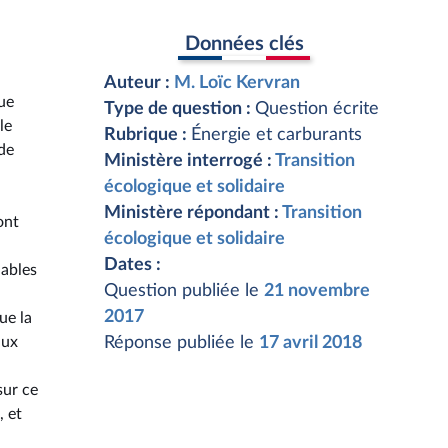
Données clés
Auteur :
M. Loïc Kervran
que
Type de question :
Question écrite
le
Rubrique :
Énergie et carburants
 de
Ministère interrogé :
Transition
écologique et solidaire
Ministère répondant :
Transition
ont
écologique et solidaire
Dates :
lables
Question publiée le
21 novembre
2017
ue la
aux
Réponse publiée le
17 avril 2018
sur ce
, et