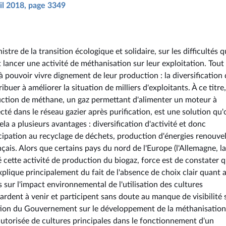
ril 2018, page 3349
stre de la transition écologique et solidaire, sur les difficultés 
 lancer une activité de méthanisation sur leur exploitation. Tout 
 à pouvoir vivre dignement de leur production : la diversification
buer à améliorer la situation de milliers d'exploitants. À ce titre,
duction de méthane, un gaz permettant d'alimenter un moteur à
té dans le réseau gazier après purification, est une solution qu'
la a plusieurs avantages : diversification d'activité et donc
cipation au recyclage de déchets, production d'énergies renouve
nçais. Alors que certains pays du nord de l'Europe (l'Allemagne, la
ette activité de production du biogaz, force est de constater q
explique principalement du fait de l'absence de choix clair quant 
s sur l'impact environnemental de l'utilisation des cultures
rdent à venir et participent sans doute au manque de visibilité 
position du Gouvernement sur le développement de la méthanisation
autorisée de cultures principales dans le fonctionnement d'un