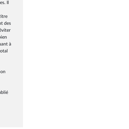
s. Il
itre
nt des
éviter
bien
uant à
otal
ion
blié