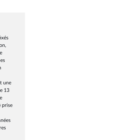
fixés
on,
de
les
n
t une
de 13
e
 prise
nnées
res