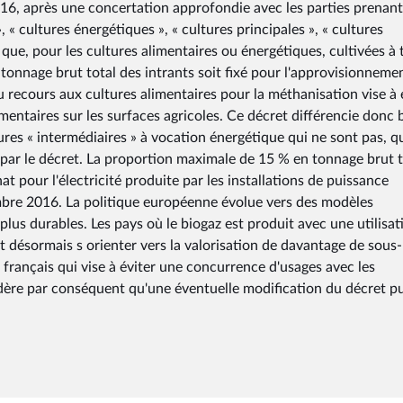
 2016, après une concertation approfondie avec les parties prenante
», « cultures énergétiques », « cultures principales », « cultures
t que, pour les cultures alimentaires ou énergétiques, cultivées à t
 tonnage brut total des intrants soit fixé pour l'approvisionneme
 recours aux cultures alimentaires pour la méthanisation vise à 
entaires sur les surfaces agricoles. Ce décret différencie donc 
tures « intermédiaires » à vocation énergétique qui ne sont pas, q
e par le décret. La proportion maximale de 15 % en tonnage brut t
t pour l'électricité produite par les installations de puissance
mbre 2016. La politique européenne évolue vers des modèles
us durables. Les pays où le biogaz est produit avec une utilisat
 désormais s orienter vers la valorisation de davantage de sous-
 français qui vise à éviter une concurrence d'usages avec les
ère par conséquent qu'une éventuelle modification du décret pu