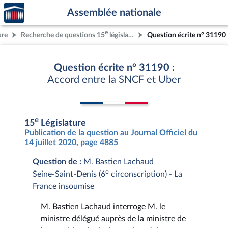
Accèder
Aller au contenu
Aller en bas de la page
Assemblée nationale
à la
page
e
ure
Recherche de questions 15
législature
Question écrite n° 31190
d'accueil
Question écrite n° 31190 :
Accord entre la SNCF et Uber
e
15
Législature
Publication de la question au Journal Officiel du
14 juillet 2020, page 4885
Question de :
M. Bastien Lachaud
e
Seine-Saint-Denis (6
circonscription) - La
France insoumise
M. Bastien Lachaud interroge M. le
ministre délégué auprès de la ministre de