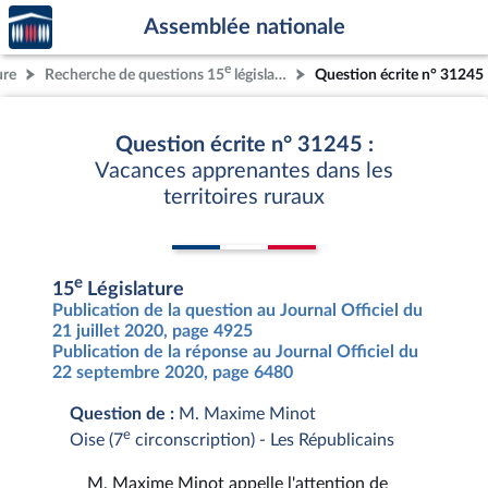
Accèder
Aller au contenu
Aller en bas de la page
Assemblée nationale
à la
page
e
ure
Recherche de questions 15
législature
Question écrite n° 31245
d'accueil
Question écrite n° 31245 :
Vacances apprenantes dans les
territoires ruraux
e
15
Législature
Publication de la question au Journal Officiel du
21 juillet 2020, page 4925
Publication de la réponse au Journal Officiel du
22 septembre 2020, page 6480
Question de :
M. Maxime Minot
e
Oise (7
circonscription) - Les Républicains
M. Maxime Minot appelle l'attention de