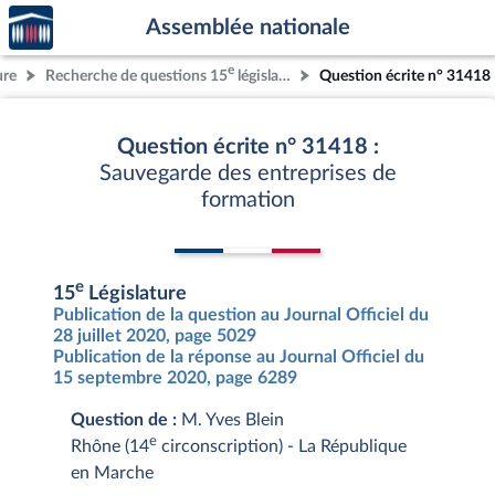
Accèder
Aller au contenu
Aller en bas de la page
Assemblée nationale
à la
page
e
ure
Recherche de questions 15
législature
Question écrite n° 31418
d'accueil
Question écrite n° 31418 :
Sauvegarde des entreprises de
formation
e
15
Législature
Publication de la question au Journal Officiel du
28 juillet 2020, page 5029
Publication de la réponse au Journal Officiel du
15 septembre 2020, page 6289
Question de :
M. Yves Blein
e
Rhône (14
circonscription) - La République
en Marche