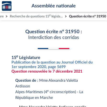
Accèder
Aller au contenu
Aller en bas de la page
Assemblée nationale
à la
page
e
ure
Recherche de questions 15
législature
Question écrite n° 31950
d'accueil
Question écrite n° 31950 :
Interdiction des corridas
e
15
Législature
Publication de la question au Journal Officiel du
1er septembre 2020, page 5699
Question renouvelée le 7 décembre 2021
Question de :
Mme Alexandra Valetta
Ardisson
e
Alpes-Maritimes (4
circonscription) - La
République en Marche