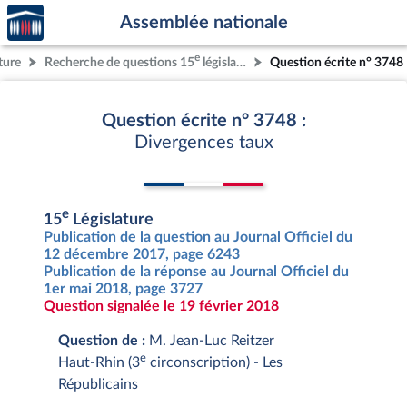
Accèder
Aller au contenu
Aller en bas de la page
Assemblée nationale
à la
page
e
ture
Recherche de questions 15
législature
Question écrite n° 3748
d'accueil
Question écrite n° 3748 :
Divergences taux
e
15
Législature
Publication de la question au Journal Officiel du
12 décembre 2017, page 6243
Publication de la réponse au Journal Officiel du
1er mai 2018, page 3727
Question signalée le 19 février 2018
Question de :
M. Jean-Luc Reitzer
e
Haut-Rhin (3
circonscription) - Les
Républicains