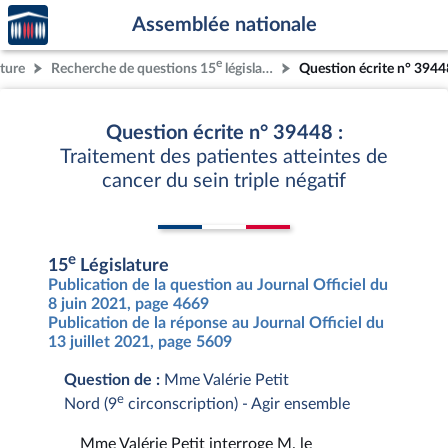
Accèder
Aller au contenu
Aller en bas de la page
Assemblée nationale
à la
page
e
ature
Recherche de questions 15
législature
Question écrite n° 3944
d'accueil
Question écrite n° 39448 :
Traitement des patientes atteintes de
cancer du sein triple négatif
e
15
Législature
Publication de la question au Journal Officiel du
8 juin 2021, page 4669
Publication de la réponse au Journal Officiel du
13 juillet 2021, page 5609
Question de :
Mme Valérie Petit
e
Nord (9
circonscription) - Agir ensemble
Mme Valérie Petit interroge M. le