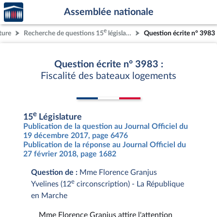
Accèder
Aller au contenu
Aller en bas de la page
Assemblée nationale
à la
page
e
ture
Recherche de questions 15
législature
Question écrite n° 3983
d'accueil
Question écrite n° 3983 :
Fiscalité des bateaux logements
e
15
Législature
Publication de la question au Journal Officiel du
19 décembre 2017, page 6476
Publication de la réponse au Journal Officiel du
27 février 2018, page 1682
Question de :
Mme Florence Granjus
e
Yvelines (12
circonscription) - La République
en Marche
Mme Florence Granjus attire l'attention