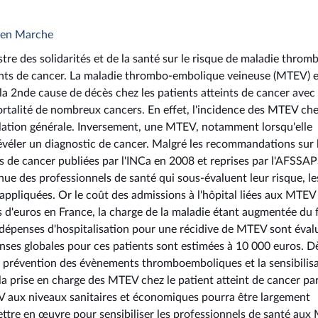
e en Marche
stre des solidarités et de la santé sur le risque de maladie throm
ints de cancer. La maladie thrombo-embolique veineuse (MTEV) e
la 2nde cause de décès chez les patients atteints de cancer avec
ortalité de nombreux cancers. En effet, l'incidence des MTEV che
pulation générale. Inversement, une MTEV, notamment lorsqu'elle
révéler un diagnostic de cancer. Malgré les recommandations sur 
s de cancer publiées par l'INCa en 2008 et reprises par l'AFSSA
e des professionnels de santé qui sous-évaluent leur risque, le
pliquées. Or le coût des admissions à l'hôpital liées aux MTEV
ons d'euros en France, la charge de la maladie étant augmentée du f
s dépenses d'hospitalisation pour une récidive de MTEV sont éval
enses globales pour ces patients sont estimées à 10 000 euros. D
r la prévention des évènements thromboemboliques et la sensibilis
la prise en charge des MTEV chez le patient atteint de cancer par
 aux niveaux sanitaires et économiques pourra être largement
ettre en œuvre pour sensibiliser les professionnels de santé au