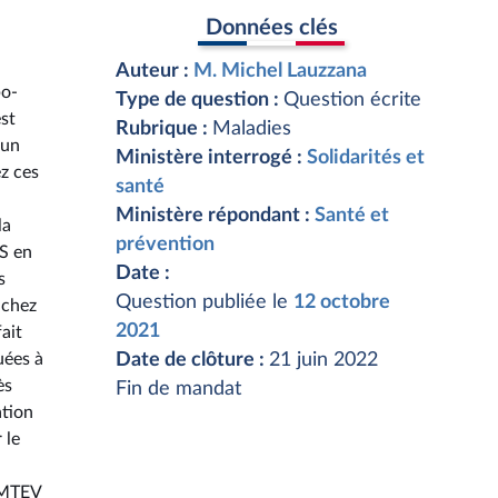
Données clés
Auteur :
M. Michel Lauzzana
bo-
Type de question :
Question écrite
st
Rubrique :
Maladies
 un
Ministère interrogé :
Solidarités et
z ces
santé
Ministère répondant :
Santé et
la
prévention
PS en
Date :
s
Question publiée le
12 octobre
 chez
2021
ait
uées à
Date de clôture :
21 juin 2022
ès
Fin de mandat
ation
 le
x MTEV