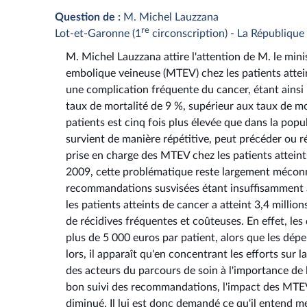
Question de :
M. Michel Lauzzana
re
Lot-et-Garonne (1
circonscription) - La Républiqu
M. Michel Lauzzana attire l'attention de M. le mini
embolique veineuse (MTEV) chez les patients atte
une complication fréquente du cancer, étant ainsi 
taux de mortalité de 9 %, supérieur aux taux de m
patients est cinq fois plus élevée que dans la po
survient de manière répétitive, peut précéder ou 
prise en charge des MTEV chez les patients atteint
2009, cette problématique reste largement méconnu
recommandations susvisées étant insuffisamment ap
les patients atteints de cancer a atteint 3,4 milli
de récidives fréquentes et coûteuses. En effet, le
plus de 5 000 euros par patient, alors que les dép
lors, il apparaît qu'en concentrant les efforts su
des acteurs du parcours de soin à l'importance de 
bon suivi des recommandations, l'impact des MTEV
diminué. Il lui est donc demandé ce qu'il entend m