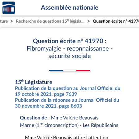
Accèder
Aller au contenu
Aller en bas de la page
Assemblée nationale
à la
page
e
ature
Recherche de questions 15
législature
Question écrite n° 4197
d'accueil
Question écrite n° 41970 :
Fibromyalgie - reconnaissance -
sécurité sociale
e
15
Législature
Publication de la question au Journal Officiel du
19 octobre 2021, page 7639
Publication de la réponse au Journal Officiel du
30 novembre 2021, page 8603
Question de :
Mme Valérie Beauvais
re
Marne (1
circonscription) - Les Républicains
Mme Valérie Beauvais attire l'attention