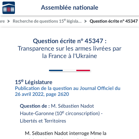
Accèder
Aller au contenu
Aller en bas de la page
Assemblée nationale
à la
page
e
ure
Recherche de questions 15
législature
Question écrite n° 45347
d'accueil
Question écrite n° 45347 :
Transparence sur les armes livrées par
la France à l'Ukraine
e
15
Législature
Publication de la question au Journal Officiel du
26 avril 2022, page 2620
Question de :
M. Sébastien Nadot
e
Haute-Garonne (10
circonscription) -
Libertés et Territoires
M. Sébastien Nadot interroge Mme la