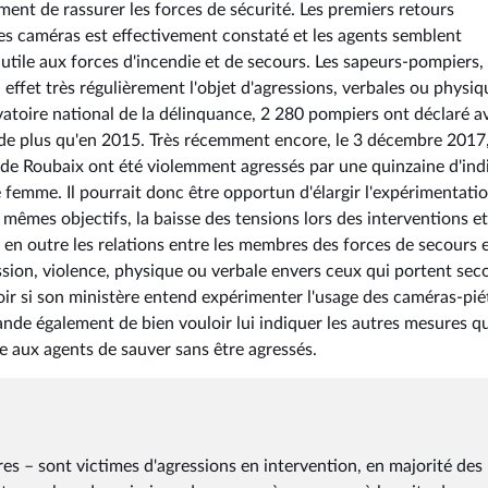
ement de rassurer les forces de sécurité. Les premiers retours
des caméras est effectivement constaté et les agents semblent
e utile aux forces d'incendie et de secours. Les sapeurs-pompiers,
effet très régulièrement l'objet d'agressions, verbales ou physiq
rvatoire national de la délinquance, 2 280 pompiers ont déclaré a
 de plus qu'en 2015. Très récemment encore, le 3 décembre 2017,
s de Roubaix ont été violemment agressés par une quinzaine d'ind
e femme. Il pourrait donc être opportun d'élargir l'expérimentati
mes objectifs, la baisse des tensions lors des interventions et
 en outre les relations entre les membres des forces de secours 
ession, violence, physique ou verbale envers ceux qui portent sec
avoir si son ministère entend expérimenter l'usage des caméras-pi
mande également de bien vouloir lui indiquer les autres mesures q
 aux agents de sauver sans être agressés.
as mobiles aux sapeurs-pompiers. L'article 1er de la loi prévoit ainsi que, « à titre expérimental, dans l'exercice de leurs missions de prévention, de protection et de lutte contre les risques de sécurité civile, de protection des personnes et des biens et de secours d'urgence, les sapeurs-pompiers professionnels ou volontaires et les militaires de la brigade des sapeurs-pompiers de Paris et du bataillon des marins-pompiers de Marseille peuvent procéder, au moyen de caméras individuelles, à un enregistrement audiovisuel de leurs interventions lorsque se produit ou est susceptible de se produire un incident de nature à mettre en péril leur intégrité physique, eu égard aux circonstances de l'intervention ou au comportement des personnes concernées ». Cet article précise que « l'enregistrement n'est pas permanent et ne peut être déclenché dans les cas où il est susceptible de porter atteinte au secret médical ». C'est un point sur lequel le Gouvernement a particulièrement été attentif lors des débats sur la proposition de loi. Le respect de la vie privée et du secret médical des personnes chez lesquelles les sapeurs-pompiers sont amenés à intervenir est en effet un point majeur, car les sapeurs-pompiers sont quotidiennement appelés à pénétrer chez les particuliers. Ce dispositif contribuera à améliorer la sécurité des sapeurs-pompiers. 2) La mise en place de protocoles opérationnels Dès 2006, certains préfets ont mis en place, en collaboration avec les services de police et de gendarmerie, des protocoles opérationnels visant à améliorer la sécurité des sapeurs-pompiers en intervention. Pour autant l'évolution des types d'agressions et l'émergence de territoires caractérisés par la violence ayant pour effet d'empêcher le bon déroulement de la mission de secours, ont nécessité une remise à jour des procédures. C'est la raison pour laquelle, le ministre de l'intérieur, par circulaire relative à la prévention et à la lutte contre les agressions visant les sapeurs-pompiers, adressée le 30 mars 2015 aux préfets, a souhaité la mise en place de protocoles actualisés entre les services départementaux d'incendie et de secours, les directions départementales de la sécurité publique et les groupements de gendarmerie départementale. Ces protocoles permettent d'affirmer la volonté commune de prévenir ces agressions par une coordination renforcée des interventions des sapeurs-pompiers avec celles des gendarmes et des policiers et de créer les conditions permettant d'identifier les auteurs des agressions. Le 21 novembre 2017, le ministre d'Etat, ministre de l'intérieur, a demandé aux préfets de procéder à une évaluation de ces protocoles. L'exploitation des réponses a permis d'identifier des bonnes pratiques. Des mesures nouvelles, visant à améliorer la sécurité des sapeurs-pompiers en intervention, ont été transmises à l'ensemble des préfets, par la circulaire en date du 13 mars 2018. A la suite du tragique événement survenu à Villeneuve-Saint-Georges (Val-de-Marne), le ministre d'État, ministre de l'intérieur, a rappelé, par télégramme du 14 septembre 2018, aux préfets et directeurs généraux de la Police nationale, de la Gendarmerie nationale et de la sécurité civile et de la gestion des crises, la nécessité d'appliquer avec la « plus grande rigueur » la circulaire du 13 mars 2018. Ces instructions prévoient notamment de renforcer : - les mesures de coordination opérationnelle par l'élaboration de procédures spécifiques pour l'intervention dans les secteurs urbains sensibles (points de regroupement, itinéraires sécurisés et règles d'engagement adaptées, avec notamment l'appui de la police ou de la gendarmerie lorsque la situation l'exige) et par la mise en place d'un système d'évaluation régulière et partagée pour les secteurs où la fréquence des agressions ou de faits de violence urbaine est élevée ; - les mesures relatives au dépôt de plainte facilité et à la protection fonctionnelle ; - les mesures de formation des sapeurs-pompiers à la négociation et aux techniques de défense simple (évitement, esquive, dégagement) face à une personne agressive. La situation des coups et blessures volontaires, des menaces et de l'outrage, à l'encontre des sapeurs-pompiers, en raison d'un état alcoolique ou de souffrance psychologique, est prise en compte dans le cadre de ces protocoles. La régulation médicale, la juste définition du diagnostic et de la qualification de chaque intervention sont également des points essentiels pour préserver les sapeurs-pompiers d'actes de violence. 3) Une réponse pénale ferme et une coopération entre les ministères de la justice et de l'intérieur Face à ces actes d'agressions, la réponse pénale doit également être exemplaire et les sanctions à la hauteur de la gravité des actes. Tous les moyens d'enquête nécessaires sont donc déployés pour poursuivre les auteurs de telles agressions. La France a renforcé son cadre juridique en adoptant, notamment, la loi du 28 février 2017 relative à la sécurité publique qui aggrave les sanctions pénales à l'encontre des auteurs de violences contre les sapeurs-pompiers. L'article 433-3 du code pénal prévoit ainsi qu'est « punie de trois ans d'emprisonnement et de 45 000 euros d'amende la menace de commettre un crime ou un délit contre les personnes ou les biens proférée à l'encontre […] d'un sapeur-pompier professionnel ou volontaire », chargé d'une mission de service public. Les articles 322-6 et 322-8 du même code exposent enfin l'auteur d'une « destruction, dégradation ou détérioration d'un bien appartenant aux sapeurs-pompiers