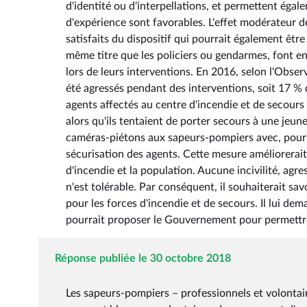
d'identité ou d'interpellations, et permettent égal
d'expérience sont favorables. L'effet modérateur 
satisfaits du dispositif qui pourrait également êtr
même titre que les policiers ou gendarmes, font en 
lors de leurs interventions. En 2016, selon l'Obse
été agressés pendant des interventions, soit 17 %
agents affectés au centre d'incendie et de secour
alors qu'ils tentaient de porter secours à une jeun
caméras-piétons aux sapeurs-pompiers avec, pour mê
sécurisation des agents. Cette mesure améliorerait
d'incendie et la population. Aucune incivilité, agr
n'est tolérable. Par conséquent, il souhaiterait s
pour les forces d'incendie et de secours. Il lui de
pourrait proposer le Gouvernement pour permettre
Réponse publiée le 30 octobre 2018
Les sapeurs-pompiers – professionnels et volontaires – sont victimes d'agressions en intervention, en majorité des coups et blessures volontaires, de menaces et d'outrages lors des missions de secours à personne, à la suite de différends familiaux, de conflits de voisinage ou d'accidents de la circulation, souvent en raison d'un état alcoolique, de souffrance ou de détresse psychologiques, comme ce fut le cas à Villeneuve-Saint-Georges (Val-de-Marne), avec le décès en service d'un sapeur-pompier de la brigade de sapeurs-pompiers de Paris, le 4 septembre 2018. Ces violences s'exercent, par ailleurs, indifféremment à l'égard des policiers, gendarmes et pompiers, qui peuvent être ciblés parce que porteurs d'un uniforme, symbole de l'État, notamment dans un contexte de menace terroriste forte. C'est ainsi qu'en 2016, 2 280 agressions de sapeurs-pompiers, entraînant 1 613 jours d'arrêt de travail, ont été déclarées sur l'ensemble du territoire, soit 351 de plus qu'en 2015 (+ 17,6 %). Lors de ces agressions, 414 véhicules ont été détériorés. Plus de 90 % de ces actes ont donné lieu à un dépôt de plainte auprès des services de police et de gendarmerie nationales. Le ministère de l'intérieur poursuit une lutte déterminée contre ces agressions qui visent les femmes et les hommes qui garantissent, chaque jour et sur l'ensemble du territoire, la continuité opérationnelle du service public de protection et de secours à la population. En ciblant les sapeurs-pompiers, qui font vivre au quotidien les valeurs et les principes républicains fondés sur la solidarité et l'entraide, c'est la République que l'on atteint. C'est donc à la République de répondre fermement et de défendre ceux qui exposent chaque jour leur vie pour sauver celle des autres. Cette situation est insupportable car derrière la vie des sapeurs-pompiers, c'est aussi la vie de la victime prise en charge qui peut être mise en danger. Parmi les hypothèses avancées par certains parlementaires pour renforcer la sécurité des interventions des sapeurs-pompiers, l'opportunité d'équiper ces derniers de caméras individuelles est désormais envisageable, selon les termes de l'article 1er de la loi n° 2018-697 du 3 août 2018 relative à l'harmonisation de l'utilisation des caméras mobiles par les autorités de sécurité publique (1). Plusieurs autres mesures sont en outre d'ores et déjà engagées pour garantir la sécurité des sapeurs-pompiers : elles se déclinent au plus près du terrain, grâce à des protocoles opérationnels, qui évoluent en permanence sous la responsabilité des préfets (2) ; elles se traduisent également par une réponse pénale qui doit être ferme, grâce à une coopération continue entre les ministères de la justice et de l'intérieur (3). 1) L'installation de caméras piétons La loi n° 2016-339 du 22 mars 2016 relative à la prévention et à la lutte contre les incivilités, contre les atteintes à la sécurité publique et contre les actes terroristes dans les transports collectifs de voyageurs, modifiée par la loi n° 2017-1510 du 30 octobre 2017 renforçant la sécurité intérieure et la lutte contre le terrorisme, a créé un régime spécifique pour l'enregistrement audiovisuel des interventions des services internes de sécurité de la SNCF et de la RATP. La loi n° 2016-731 du 3 juin 2016 renforçant la lutte contre le crime organisé, le terrorisme et leur financement, et améliorant l'efficacité et les garanties de la procédure pénale, a prévu un régime pérenne d'utilisation des caméras mobiles pour les agents de la police nationale et les militaires de la gendarmerie nationale. Le Gouvernement est attaché à l'usage des caméras piétons par les forces de police et de gendarmerie, car ce dispositif participe à l'apaisement des tensions. Aussi, le ministère de l'intérieur a décidé de multiplier par quatre le nombre de ces équipements dans le plan de sécurité du quotidien, pour atteindre 10 000 caméras en 2019. L'article 114 de la loi du 3 juin 2016 a également prévu un dispositif d'expérimentation pour les agents de police municipale dans le cadre de leurs interventions. L'expérimentation, d'une durée de deux ans, s'est déroulée du 3 juin 2016 au 3 juin 2018. Le Sénat et l'Assemblée nationale ont adopté la loi n° 2018-697 du 3 août 2018 relative à l'harmonisation de l'utilisation des caméras mobiles par les autorités de sécurité publique. Son objectif vise notamment à étendre l'expérimentation du port des camér