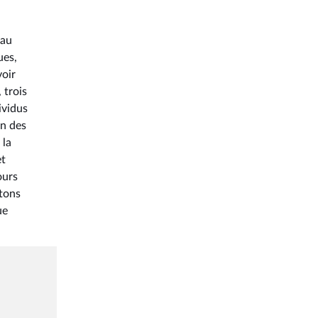
 au
ues,
voir
 trois
ividus
on des
 la
et
ours
étons
ue