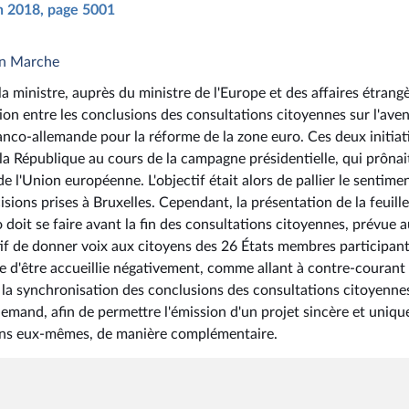
in 2018, page 5001
en Marche
a ministre, auprès du ministre de l'Europe et des affaires étrangè
ion entre les conclusions des consultations citoyennes sur l'aven
franco-allemande pour la réforme de la zone euro. Ces deux initiat
la République au cours de la campagne présidentielle, qui prônai
 l'Union européenne. L'objectif était alors de pallier le sentime
sions prises à Bruxelles. Cependant, la présentation de la feuill
 doit se faire avant la fin des consultations citoyennes, prévue 
tif de donner voix aux citoyens des 26 États membres participant
ue d'être accueillie négativement, comme allant à contre-courant
sur la synchronisation des conclusions des consultations citoyenne
lemand, afin de permettre l'émission d'un projet sincère et uniqu
ens eux-mêmes, de manière complémentaire.