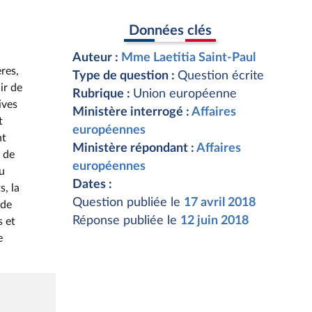
Données clés
Auteur :
Mme Laetitia Saint-Paul
res,
Type de question :
Question écrite
ir de
Rubrique :
Union européenne
ives
Ministère interrogé :
Affaires
t
européennes
nt
Ministère répondant :
Affaires
e de
européennes
au
Dates :
s, la
Question publiée le
17 avril 2018
 de
Réponse publiée le
12 juin 2018
s et
e