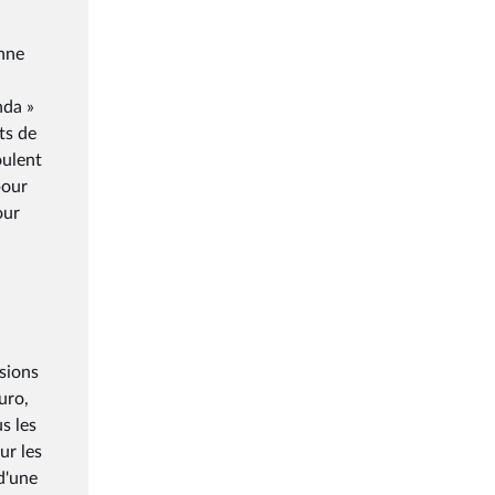
enne
nda »
ts de
oulent
pour
our
sions
uro,
s les
ur les
 d'une