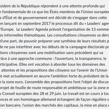
résident de la République répondent à une attente profonde qui
tion fondamentale de ce que les États membres de l'Union europé
s d'État et de gouvernement ont décidé de s'engager dans cette
n lançant en septembre 2017 le processus dit du « Leaders' age
 l'Europe. Le Leaders' Agenda prévoit l'organisation de 13 somme
res informelles thématiques. Les consultations citoyennes se dér
 d'une part, de pouvoir préparer une synthèse de leurs résultats 
de ne pas interférer avec les débuts de la campagne électorale p
tations citoyennes sont une mobilisation sans précédent qui va
 grâce à une approche commune : l'ouverture, la transparence, le
icipative. Elles ont vocation à aborder tous les domaines des
ttentes et les propositions des citoyens sur l'avenir de l'Union
met actuellement en œuvre l'ambition forte du président de la
la zone euro. L'ensemble des propositions font l'objet de discus
rojet de feuille de route responsable et ambitieuse sur la zone e
Conseil européen des 28 et 29 juin. Le travail est en cours à tou
inances et son homologue allemand échangent de façon régulière s
union bancaire, l'union des marchés des capitaux, la mise en place