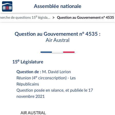
Accèder
Aller au contenu
Aller en bas de la page
Assemblée nationale
à la
page
e
herche de questions 15
législature
Question au Gouvernement n° 4535
d'accueil
Question au Gouvernement n° 4535 :
Air Austral
e
15
Législature
Question de :
M. David Lorion
e
Réunion (4
circonscription) - Les
Républicains
Question posée en séance, et publiée le 17
novembre 2021
AIR AUSTRAL