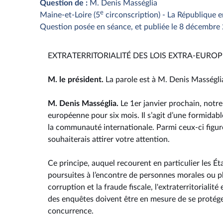
Question de :
M. Denis Masséglia
e
Maine-et-Loire (5
circonscription) - La République 
Question posée en séance, et publiée le 8 décembre
EXTRATERRITORIALITÉ DES LOIS EXTRA-EURO
M. le président.
La parole est à M. Denis Masségli
M. Denis Masséglia.
Le 1er janvier prochain, notr
européenne pour six mois. Il s’agit d’une formidab
la communauté internationale. Parmi ceux-ci figure 
souhaiterais attirer votre attention.
Ce principe, auquel recourent en particulier les Ét
poursuites à l’encontre de personnes morales ou ph
corruption et la fraude fiscale, l'extraterritorialit
des enquêtes doivent être en mesure de se protége
concurrence.