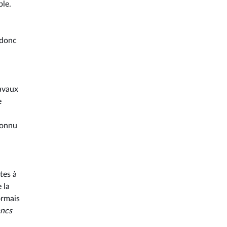
ble.
 donc
ravaux
e
connu
tes à
 la
ormais
ancs