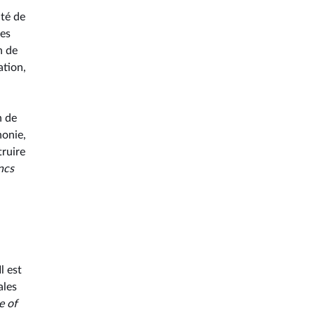
ité de
ces
n de
ation,
n de
honie,
truire
ncs
Il est
ales
e of