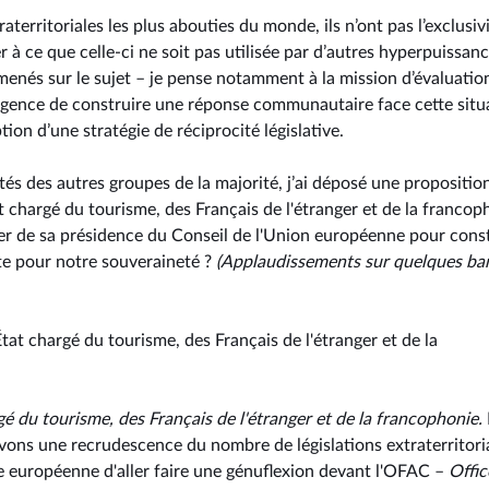
aterritoriales les plus abouties du monde, ils n’ont pas l’exclusiv
 à ce que celle-ci ne soit pas utilisée par d’autres hyperpuissan
enés sur le sujet – je pense notamment à la mission d’évaluatio
rgence de construire une réponse communautaire face cette situ
ion d’une stratégie de réciprocité législative.
és des autres groupes de la majorité, j’ai déposé une propositio
t chargé du tourisme, des Français de l'étranger et de la francop
ter de sa présidence du Conseil de l'Union européenne pour cons
e pour notre souveraineté ?
(Applaudissements sur quelques ba
État chargé du tourisme, des Français de l'étranger et de la
gé du tourisme, des Français de l'étranger et de la francophonie.
rvons une recrudescence du nombre de législations extraterritori
rie européenne d'aller faire une génuflexion devant l'OFAC –
Offic