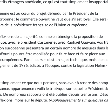
actifs étrangers américain, ce qui est tout simplement insupporta
péenne est au cœur du projet défendu par le Président de la
Sorbonne : le commerce ouvert ne vaut que s'il est loyal. Elle sera
ors de la présidence française de l'Union européenne.
éflexions de la majorité, comme en témoigne la proposition de
uté, avec le président Castaner et avec Raphaël Gauvain. Vos t
sion européenne présentera un certain nombre de mesures dans l
d'outils pourra être mobilisée pour faire face et faire pièce aux
 européennes. Par ailleurs – c'est un sujet technique, mais bien 
glement de 1996, édicté, à l'époque, contre la législation Helms-
ut simplement ce que nous pensons, sans avoir à rendre des comp
ssance, appartenance : voilà le triptyque sur lequel le Président de
e. De nombreux rapports ont été publiés depuis trente ans. Dés
flexions, monsieur le député.
(Applaudissements sur quelques b