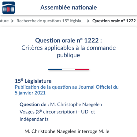
Accèder
Aller au contenu
Aller en bas de la page
Assemblée nationale
à la
page
e
ature
Recherche de questions 15
législature
Question orale n° 1222
d'accueil
Question orale n° 1222 :
Critères applicables à la commande
publique
e
15
Législature
Publication de la question au Journal Officiel du
5 janvier 2021
Question de :
M. Christophe Naegelen
e
Vosges (3
circonscription) - UDI et
Indépendants
M. Christophe Naegelen interroge M. le