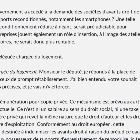
ernement a accédé à la demande des sociétés d'ayants droit de
upports reconditionnés, notamment les smartphones ? Une telle
econditionnement réduite à néant, serait préjudiciable pour
reprises jouent également un rôle d'insertion, à l'image des atelie
oires, ne serait donc plus rentable.
déléguée chargée du logement.
rgée du logement.
Monsieur le député, je réponds à la place de
œux de prompt rétablissement. J'ai bien entendu votre souhait
précises, et je vais m'y efforcer.
rémunération pour copie privée. Ce mécanisme est prévu aux art
tuelle. Ce n'est ni un salaire au sens du droit social, ni une taxe
ère privé qui revêt la même nature que le droit d'auteur et les dro
ère d'exploitation. Conformément au droit européen, cette
destinée à indemniser les ayants droit à raison du préjudice cau
aux possesseurs de supports d'enregistrement de reproduire lici