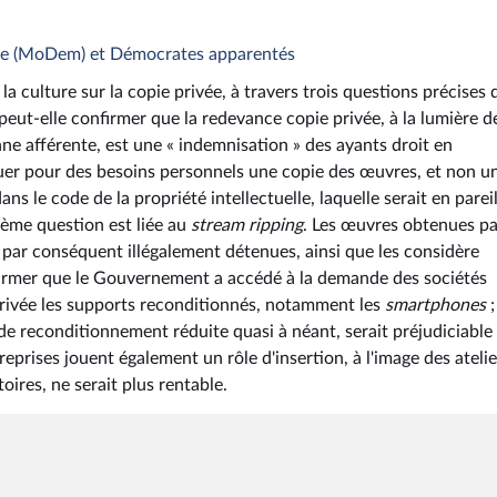
te (MoDem) et Démocrates apparentés
 culture sur la copie privée, à travers trois questions précises 
peut-elle confirmer que la redevance copie privée, à la lumière d
nne afférente, est une « indemnisation » des ayants droit en
ctuer pour des besoins personnels une copie des œuvres, et non u
s le code de la propriété intellectuelle, laquelle serait en parei
ième question est liée au
stream ripping
. Les œuvres obtenues pa
 par conséquent illégalement détenues, ainsi que les considère
confirmer que le Gouvernement a accédé à la demande des sociétés
privée les supports reconditionnés, notamment les
smartphones
;
s de reconditionnement réduite quasi à néant, serait préjudiciable
reprises jouent également un rôle d'insertion, à l'image des atelie
oires, ne serait plus rentable.