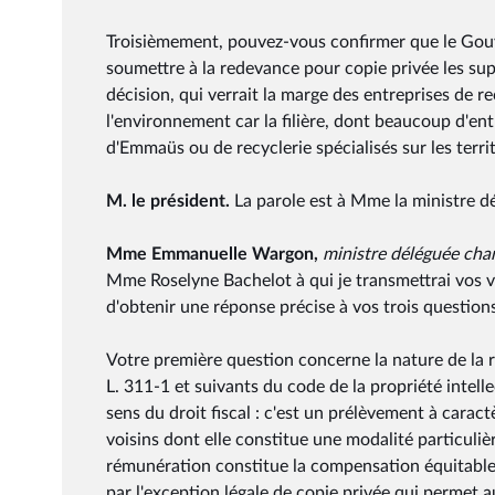
Troisièmement, pouvez-vous confirmer que le Gouv
soumettre à la redevance pour copie privée les s
décision, qui verrait la marge des entreprises de r
l'environnement car la filière, dont beaucoup d'ent
d'Emmaüs ou de recyclerie spécialisés sur les territ
M. le président.
La parole est à Mme la ministre 
Mme Emmanuelle Wargon,
ministre déléguée cha
Mme Roselyne Bachelot à qui je transmettrai vos v
d'obtenir une réponse précise à vos trois questions 
Votre première question concerne la nature de la 
L. 311-1 et suivants du code de la propriété intellec
sens du droit fiscal : c'est un prélèvement à caract
voisins dont elle constitue une modalité particuli
rémunération constitue la compensation équitable 
par l'exception légale de copie privée qui permet 