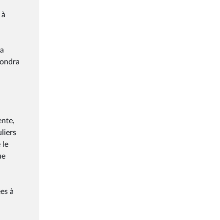
 à
la
pondra
ente,
liers
 le
ue
es à