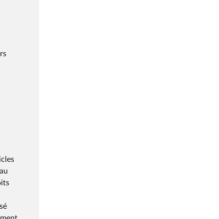
rs
icles
 au
its
sé
tement