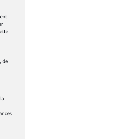
ment
ur
ette
, de
la
vances