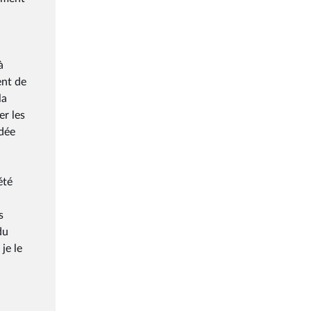
à
ent de
la
er les
idée
été
s
du
je le