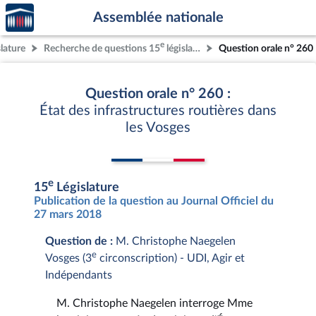
Accèder
Aller au contenu
Aller en bas de la page
Assemblée nationale
à la
page
e
slature
Recherche de questions 15
législature
Question orale n° 260
d'accueil
Question orale n° 260 :
État des infrastructures routières dans
les Vosges
e
15
Législature
Publication de la question au Journal Officiel du
27 mars 2018
Question de :
M. Christophe Naegelen
e
Vosges (3
circonscription) - UDI, Agir et
Indépendants
M. Christophe Naegelen interroge Mme