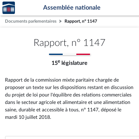
Accèder
Aller au contenu
Aller en bas de la page
Assemblée nationale
à la
page
Documents parlementaires
Rapport, n° 1147
d'accueil
Rapport, n° 1147
e
15
législature
Rapport de la commission mixte paritaire chargée de
proposer un texte sur les dispositions restant en discussion
du projet de loi pour l'équilibre des relations commerciales
dans le secteur agricole et alimentaire et une alimentation
saine, durable et accessible à tous, n° 1147
, déposé le
mardi 10 juillet 2018
.