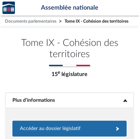
Accèder
Aller au contenu
Aller en bas de la page
Assemblée nationale
à la
page
Documents parlementaires
Tome IX - Cohésion des territoires
d'accueil
Tome IX - Cohésion des
territoires
e
15
législature
Plus d’informations
<b>Plus d’informations</b>
Accéder au dossier législatif