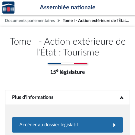
Accèder
Aller au contenu
Aller en bas de la page
Assemblée nationale
à la
page
Documents parlementaires
Tome I - Action extérieure de l'État : Tourisme
d'accueil
Tome I - Action extérieure de
l'État : Tourisme
e
15
législature
Plus d’informations
<b>Plus d’informations</b>
Accéder au dossier législatif