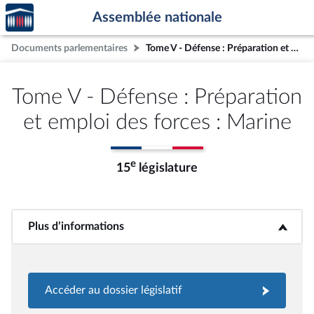
Accèder
Aller au contenu
Aller en bas de la page
Assemblée nationale
à la
page
Documents parlementaires
Tome V - Défense : Préparation et emploi des forces : Marine
d'accueil
Tome V - Défense : Préparation
et emploi des forces : Marine
e
15
législature
Plus d’informations
<b>Plus d’informations</b>
Accéder au dossier législatif