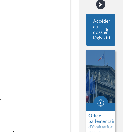
Accéder
au
dossier
législatif
Office
parlementaire
d'évaluation