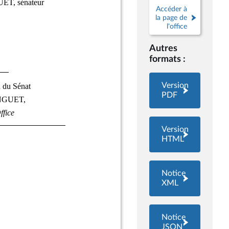
des choix
Accéder à
scientifiques
la page de
et
l'office
technologiques
Autres
formats :
Version
PDF
Version
HTML
Notice
XML
Notice
JSON