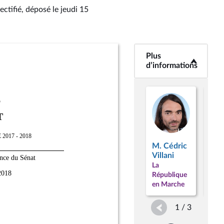
ectifié
, déposé le jeudi 15
Plus
<b>Plus
d’informations</b>
d’informations
M. Cédric
Villani
La
M. 
République
Lon
en Marche
1 / 3