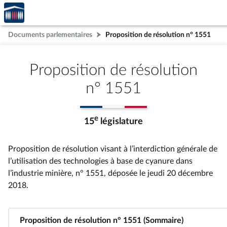
Accèder
Aller au contenu
Aller en bas de la page
à la
page
Documents parlementaires
Proposition de résolution n° 1551
d'accueil
Proposition de résolution
n° 1551
e
15
législature
Proposition de résolution visant à l’interdiction générale de
l’utilisation des technologies à base de cyanure dans
l’industrie minière, n° 1551
, déposée le jeudi 20 décembre
2018
.
Proposition de résolution n° 1551 (Sommaire)