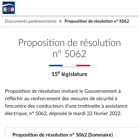
Accèder
Aller au contenu
Aller en bas de la page
à la
page
Documents parlementaires
Proposition de résolution n° 5062
d'accueil
Proposition de résolution
n° 5062
e
15
législature
Proposition de résolution invitant le Gouvernement à
réfléchir au renforcement des mesures de sécurité à
l’encontre des conducteurs d’une trottinette à assistance
électrique, n° 5062
, déposée le mardi 22 février 2022
.
Proposition de résolution n° 5062 (Sommaire)