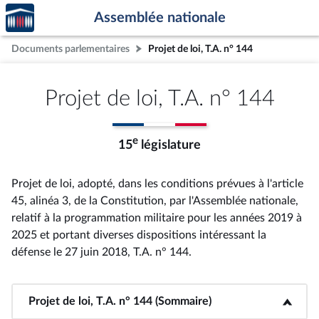
Accèder
Aller au contenu
Aller en bas de la page
Assemblée nationale
à la
page
Documents parlementaires
Projet de loi, T.A. n° 144
d'accueil
Projet de loi, T.A. n° 144
e
15
législature
Projet de loi, adopté, dans les conditions prévues à l'article
45, alinéa 3, de la Constitution, par l'Assemblée nationale,
relatif à la programmation militaire pour les années 2019 à
2025 et portant diverses dispositions intéressant la
défense le 27 juin 2018, T.A. n° 144
.
Projet de loi, T.A. n° 144 (Sommaire)
<b>Projet de loi, T.A. n° 144 (Sommaire)</b>