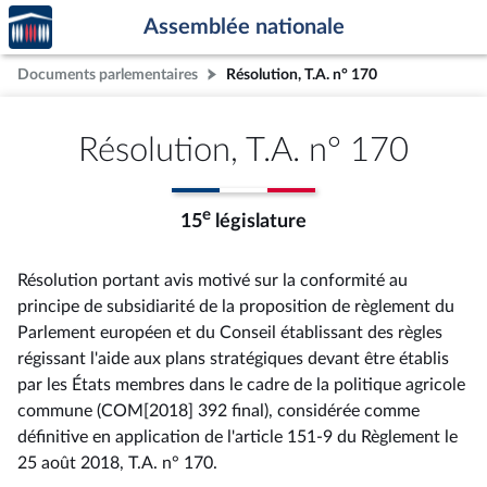
Accèder
Aller au contenu
Aller en bas de la page
Assemblée nationale
à la
page
Documents parlementaires
Résolution, T.A. n° 170
d'accueil
Résolution, T.A. n° 170
e
15
législature
Résolution portant avis motivé sur la conformité au
principe de subsidiarité de la proposition de règlement du
Parlement européen et du Conseil établissant des règles
régissant l'aide aux plans stratégiques devant être établis
par les États membres dans le cadre de la politique agricole
commune (COM[2018] 392 final), considérée comme
définitive en application de l'article 151-9 du Règlement le
25 août 2018, T.A. n° 170
.